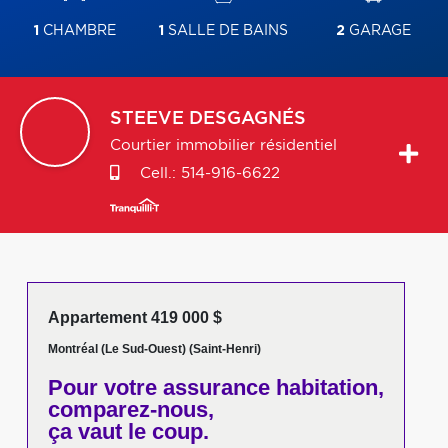
1
CHAMBRE
1
SALLE DE BAINS
2
GARAGE
STEEVE
DESGAGNÉS
Courtier immobilier résidentiel
Cell.:
514-916-6622
Appartement 419 000 $
Montréal (Le Sud-Ouest) (Saint-Henri)
Pour votre
assurance habitation,
comparez-nous,
ça vaut le coup.