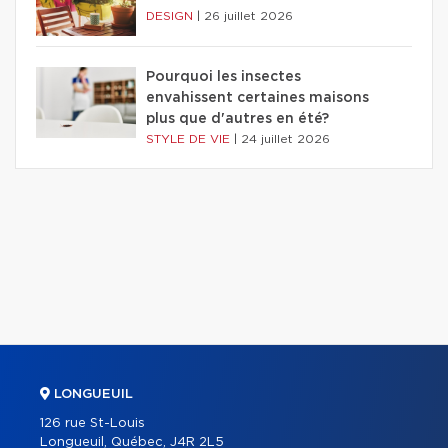
DESIGN
|
26 juillet 2026
Pourquoi les insectes
envahissent certaines maisons
plus que d'autres en été?
STYLE DE VIE
|
24 juillet 2026
LONGUEUIL
126 rue St-Louis
Longueuil, Québec, J4R 2L5