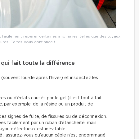
facilement repérer certaines anomalies, telles que des tuyaux
sures. Faites-vous confiance !
 qui fait toute la différence
(souvent lourde après l’hiver) et inspectez les
res ou d’éclats causés par le gel (il est tout à fait
 par exemple, de la résine ou un produit de
des signes de fuite, de fissures ou de déconnexion.
es facilement par un ruban d’étanchéité, mais
uyau défectueux est inévitable.
té
: assurez-vous qu’aucun câble n’est endommagé