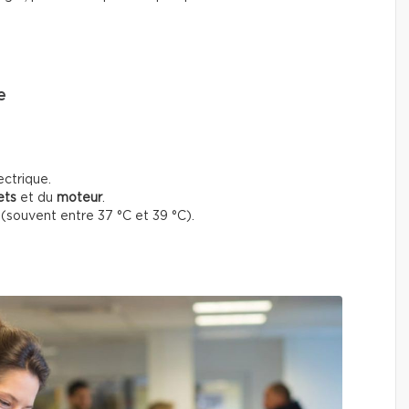
e
ectrique.
ets
et du
moteur
.
souvent entre 37 °C et 39 °C).