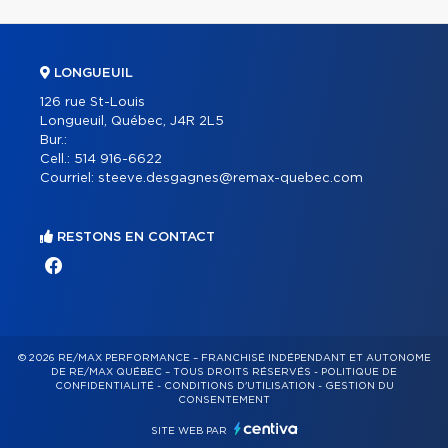
LONGUEUIL
126 rue St-Louis
Longueuil, Québec, J4R 2L5
Bur.:
Cell.:
514 916-6622
Courriel:
steeve.desgagnes@remax-quebec.com
RESTONS EN CONTACT
© 2026 RE/MAX PERFORMANCE – FRANCHISÉ INDÉPENDANT ET AUTONOME
DE RE/MAX QUÉBEC – TOUS DROITS RÉSERVÉS -
POLITIQUE DE
CONFIDENTIALITÉ
-
CONDITIONS D'UTILISATION
-
GESTION DU
CONSENTEMENT
SITE WEB PAR