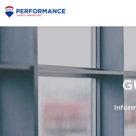
G
Inform